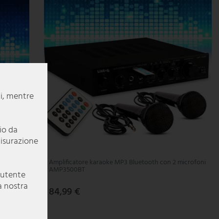
li, mentre
pio da
misurazione
Amplificatore karaoke MP3 Bluetooth con 2 microfoni
AMP3500BT
e utente
a nostra
84,99 €