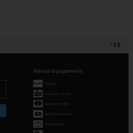
IT
Metodi di pagamento
Paypal
Addebito diretto
Carta di credito
Bonifico bancario
Amazon Pay