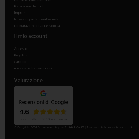
Diritto di cancellazione
Protezione dei dati
V-TAC
Impronta
Istruzioni per lo smaltimento
Wofi Leuchten
Dichiarazione di accessibilità
Il mio account
Accesso
Registro
Carrello
elenco degli osservatori
Valutazione
Recensioni di Google
4.6
Leggi tutte le 5000 recensioni
© Copyright 2026 © www.etc-shop.de GmbH & Co. KG | Salvo modifiche tecniche, errori di battitura 