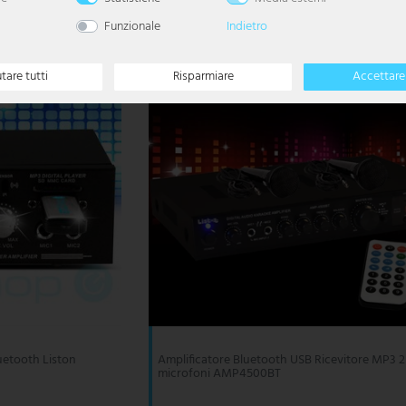
Funzionale
Indietro
utare tutti
Risparmiare
Accettare 
uetooth Liston
Amplificatore Bluetooth USB Ricevitore MP3 2
microfoni AMP4500BT