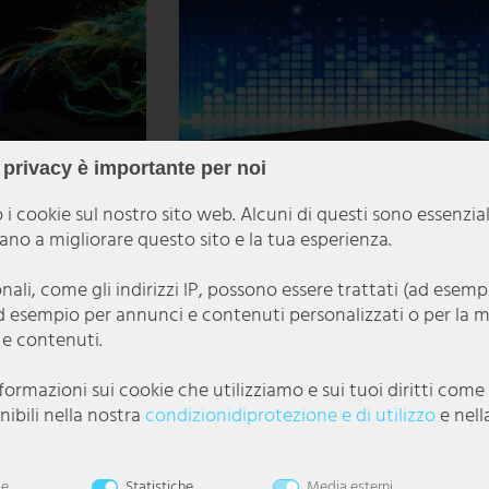
 privacy è importante per noi
 i cookie sul nostro sito web. Alcuni di questi sono essenzia
utano a migliorare questo sito e la tua esperienza.
onali, come gli indirizzi IP, possono essere trattati (ad esem
d esempio per annunci e contenuti personalizzati o per la 
 e contenuti.
ingressi per
Amplificatore ricevitore con Bluetooth e USB
AMP3500BT
nformazioni sui cookie che utilizziamo e sui tuoi diritti com
ibili nella nostra
condizioni­di­protezione e di utilizzo
e nell
65,99 €
le
Statistiche
Media esterni