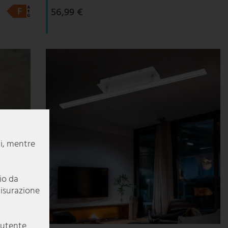
56,99 €
li, mentre
pio da
misurazione
e utente