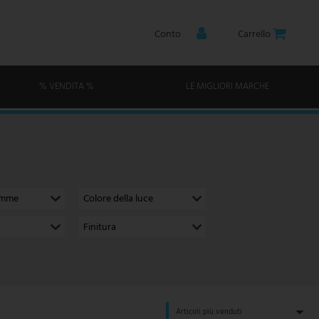
Conto
Carrello
% VENDITA %
LE MIGLIORI MARCHE
amme
Colore della luce
Finitura