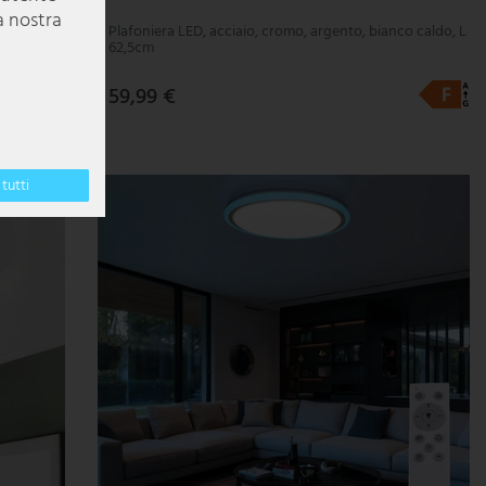
a nostra
ti, L
Plafoniera LED, acciaio, cromo, argento, bianco caldo, L
62,5cm
59,99 €
tutti