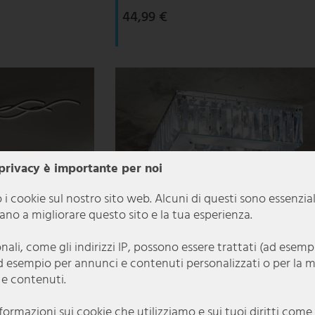
44,99 €
 privacy è importante per noi
 i cookie sul nostro sito web. Alcuni di questi sono essenzia
utano a migliorare questo sito e la tua esperienza.
onali, come gli indirizzi IP, possono essere trattati (ad esem
d esempio per annunci e contenuti personalizzati o per la 
 e contenuti.
nformazioni sui cookie che utilizziamo e sui tuoi diritti com