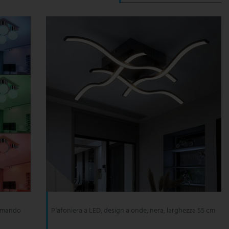
comando
Plafoniera a LED, design a onde, nera, larghezza 55 cm