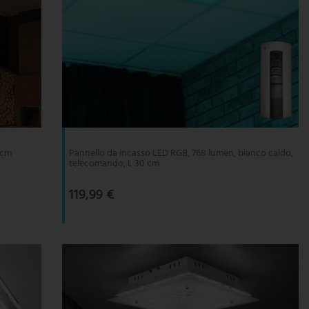
1cm
Pannello da incasso LED RGB, 768 lumen, bianco caldo,
telecomando, L 30 cm
119,99 €