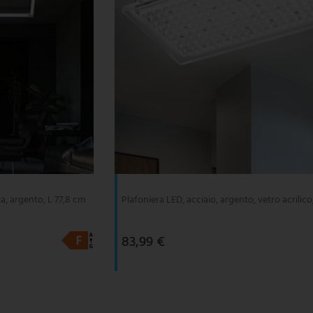
a, argento, L 77,8 cm
Plafoniera LED, acciaio, argento, vetro acrilico
83,99 €