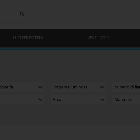
LUCI PER ESTERNI
VENTILATORI
colarità
Sorgente luminosa
Numero di fi
Area
Materiale