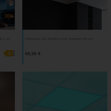
do, L 30
Plafoniera LED, faretto curvo, diametro 40 cm
48,99 €