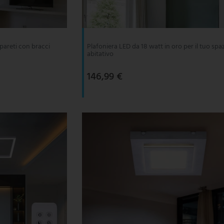
 pareti con bracci
Plafoniera LED da 18 watt in oro per il tuo spa
abitativo
146,99 €