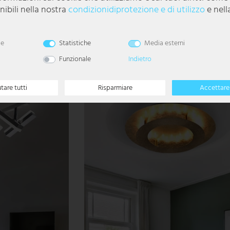
ibili nella nostra
condizioni­di­protezione e di utilizzo
e nell
nero, lunghezza 97 cm
Plafoniera LED, ferro, cromo, cristalli trasparen
30cm
le
Statistiche
Media esterni
88,99 €
Funzionale
Indietro
utare tutti
Risparmiare
Accettare 