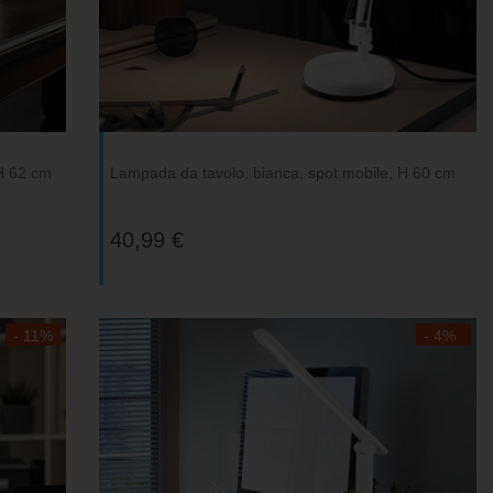
 H 62 cm
Lampada da tavolo, bianca, spot mobile, H 60 cm
40,99 €
- 11%
- 4%