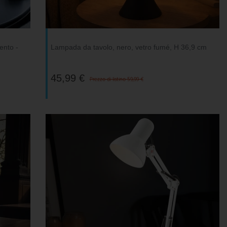
ento -
Lampada da tavolo, nero, vetro fumé, H 36,9 cm
45,99 €
Prezzo di listino 59,99 €