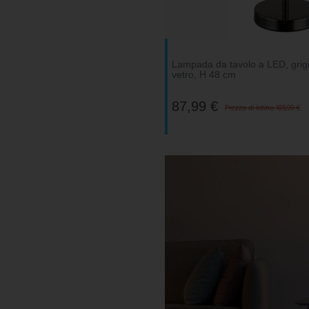
V-TAC
Wofi Leuchten
Lampada da tavolo a LED, grigi
vetro, H 48 cm
87,99 €
Prezzo di listino 189,99 €