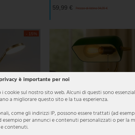
59,99 €
Prezzo di listino 94,99 €
- 15%
 privacy è importante per noi
 i cookie sul nostro sito web. Alcuni di questi sono essenzia
utano a migliorare questo sito e la tua esperienza.
onali, come gli indirizzi IP, possono essere trattati (ad esem
d esempio per annunci e contenuti personalizzati o per la 
 e contenuti.