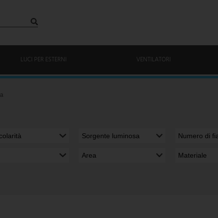
LUCI PER ESTERNI
VENTILATORI
ia
colarità
Sorgente luminosa
Numero di f
Area
Materiale