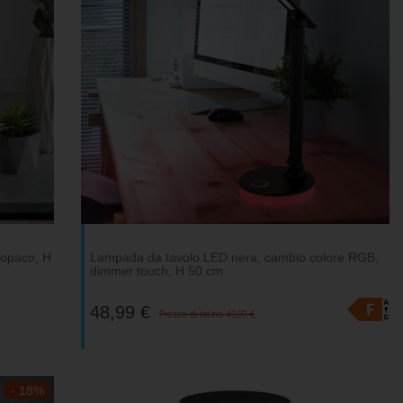
 opaco, H
Lampada da tavolo LED nera, cambio colore RGB,
dimmer touch, H 50 cm
48,99 €
Prezzo di listino 49,99 €
- 18%