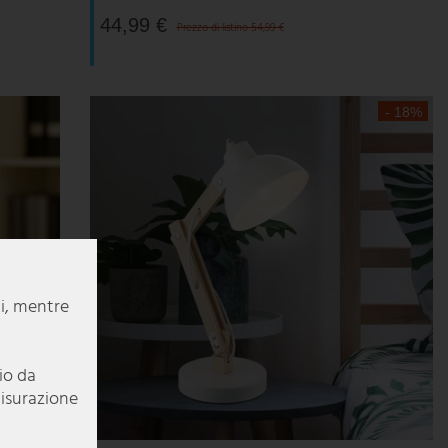
44,99 €
Prezzo di listino 54,99 €
- 18%
li, mentre
pio da
misurazione