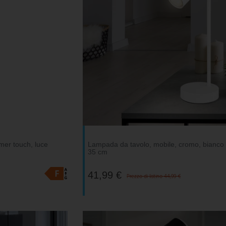
er touch, luce
Lampada da tavolo, mobile, cromo, bianco
35 cm
41,99 €
Prezzo di listino 44,99 €