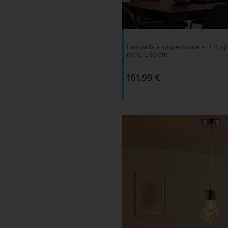
V-TAC
Wofi Leuchten
Lampada a sospensione a LED, spo
nero, L 86 cm
161,99 €