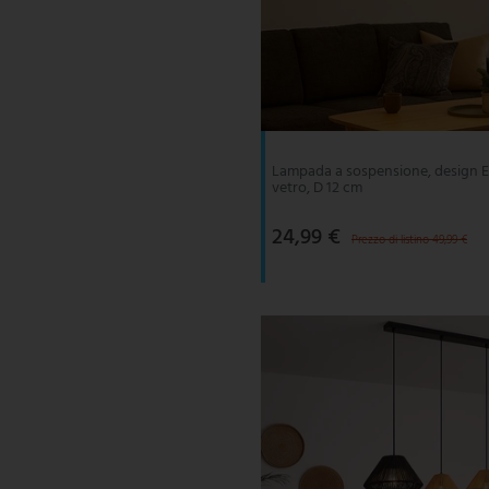
Lampada a sospensione, design Ed
vetro, D 12 cm
24,99 €
Prezzo di listino 49,99 €