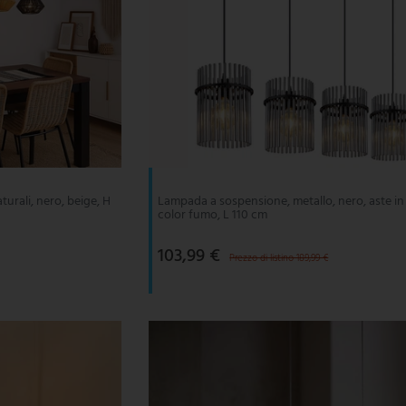
urali, nero, beige, H
Lampada a sospensione, metallo, nero, aste in
color fumo, L 110 cm
103,99 €
Prezzo di listino 189,99 €