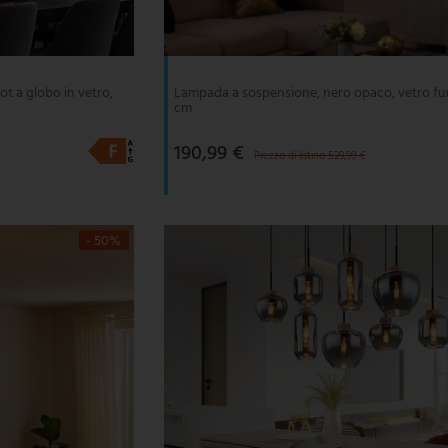
t a globo in vetro,
Lampada a sospensione, nero opaco, vetro fu
cm
190,99 €
Prezzo di listino 529,99 €
- 50%