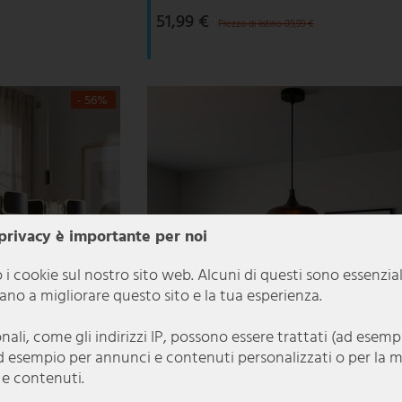
51,99 €
Prezzo di listino 89,99 €
- 56%
 privacy è importante per noi
 i cookie sul nostro sito web. Alcuni di questi sono essenzia
utano a migliorare questo sito e la tua esperienza.
onali, come gli indirizzi IP, possono essere trattati (ad esem
d esempio per annunci e contenuti personalizzati o per la 
 e contenuti.