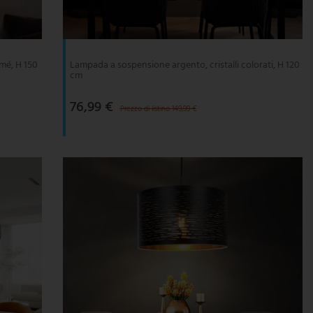
mé, H 150
Lampada a sospensione argento, cristalli colorati, H 120
cm
76,99 €
Prezzo di listino 149,99 €