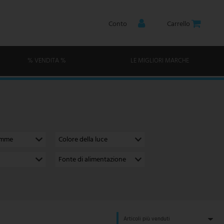
Conto
Carrello
% VENDITA %
LE MIGLIORI MARCHE
amme
Colore della luce
Fonte di alimentazione