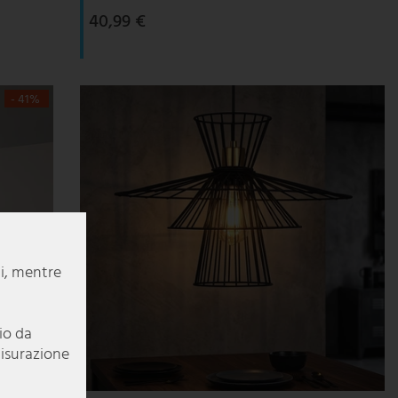
40,99 €
- 41%
li, mentre
pio da
misurazione