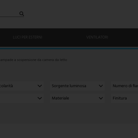
LUCI PER ESTERNI
VENTILATORI
Lampade a sospensione da camera da letto
colarità
Sorgente luminosa
Numero di fi
Materiale
Finitura