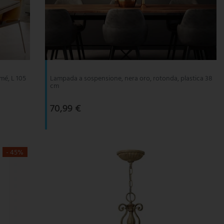
mé, L 105
Lampada a sospensione, nera oro, rotonda, plastica 38
cm
70,99 €
- 45%