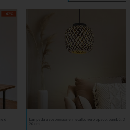
- 42%
e di
Lampada a sospensione, metallo, nero opaco, bambù, D
20 cm