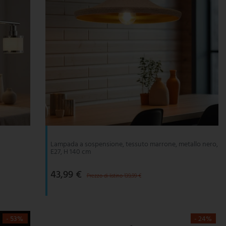
Lampada a sospensione, tessuto marrone, metallo nero,
E27, H 140 cm
43,99 €
Prezzo di listino 139,99 €
- 53%
- 24%