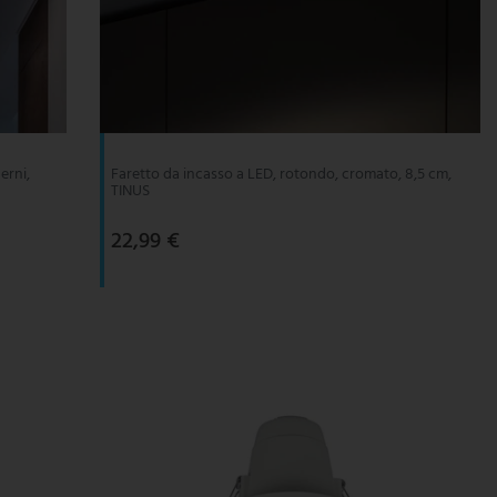
erni,
Faretto da incasso a LED, rotondo, cromato, 8,5 cm,
TINUS
22,99 €