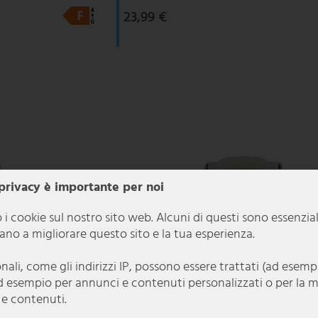
23,99 €
 privacy è importante per noi
 i cookie sul nostro sito web. Alcuni di questi sono essenzia
utano a migliorare questo sito e la tua esperienza.
onali, come gli indirizzi IP, possono essere trattati (ad esem
d esempio per annunci e contenuti personalizzati o per la 
 e contenuti.