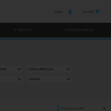
Conto
Carrello
% VENDITA %
LE MIGLIORI MARCHE
amme
Colore della luce
Finitura