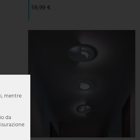
59,99 €
li, mentre
pio da
misurazione