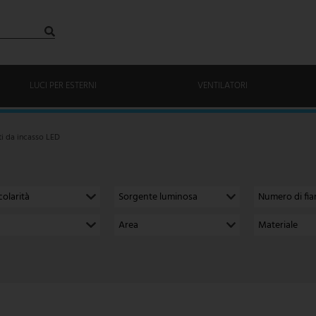
LUCI PER ESTERNI
VENTILATORI
ti da incasso LED
colarità
Sorgente luminosa
Numero di fi
Area
Materiale