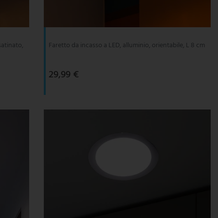
satinato,
Faretto da incasso a LED, alluminio, orientabile, L 8 cm
29,99 €