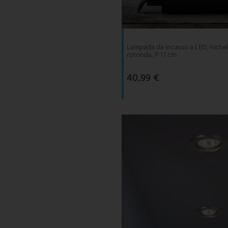
V-TAC
Wofi Leuchten
Lampada da incasso a LED, nichel
rotonda, P 17 cm
40,99 €