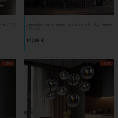
umé, L 140
Lampada a sospensione, metallo, vetro fumé, 5 fiamme,
L 105 cm
141,99 €
- 35%
- 36%