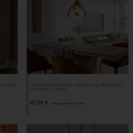
ro, H 120
Lampada a sospensione, metallo, vetro, effetto legno,
nero fumo, H 120 cm
47,99 €
Prezzo di listino 74,99 €
- 53%