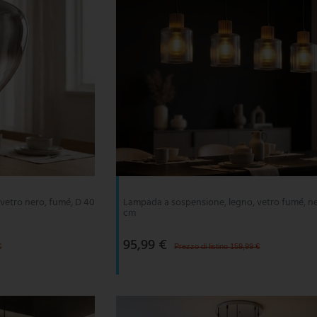
vetro nero, fumé, D 40
Lampada a sospensione, legno, vetro fumé, ne
cm
95,99 €
€
Prezzo di listino 159,99 €