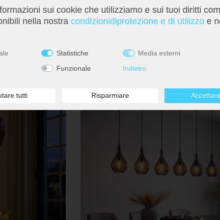
nformazioni sui cookie che utilizziamo e sui tuoi diritti co
nero, vetro fumé, H
Lampada a sospensione, 5 lampadine, regolabi
altezza, vetro fumé, L 95 cm
nibili nella nostra
condizioni­di­protezione e di utilizzo
e n
104,99 €
€
Prezzo di listino 289,99 €
ale
Statistiche
Media esterni
Funzionale
Indietro
- 35%
utare tutti
Risparmiare
Accettare 