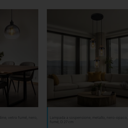
ine, vetro fumé, nero,
Lampada a sospensione, metallo, nero-opaco,
fumé, D 27 cm