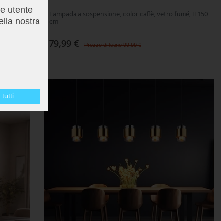
me utente
le in
Lampada a sospensione, color caffè, vetro fumé, H 150
cm
ella nostra
79,99 €
Prezzo di listino 99,99 €
- 78%
tutti