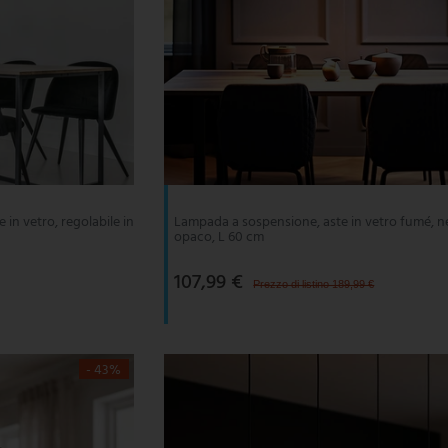
in vetro, regolabile in
Lampada a sospensione, aste in vetro fumé, n
opaco, L 60 cm
107,99 €
Prezzo di listino 189,99 €
- 43%