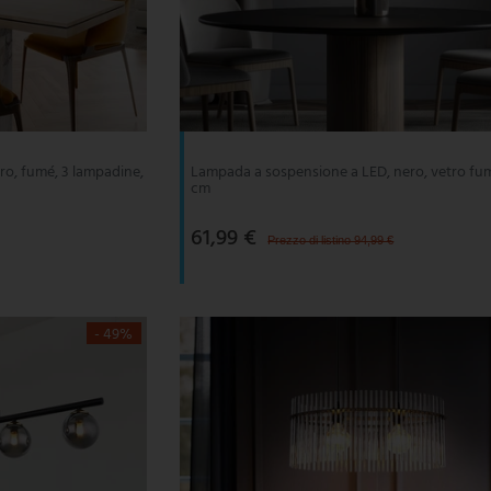
ro, fumé, 3 lampadine,
Lampada a sospensione a LED, nero, vetro fum
cm
61,99 €
Prezzo di listino 94,99 €
- 49%