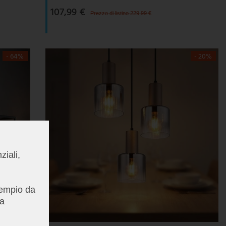
107,99 €
Prezzo di listino 229,99 €
- 64%
- 20%
ziali,
esempio da
la