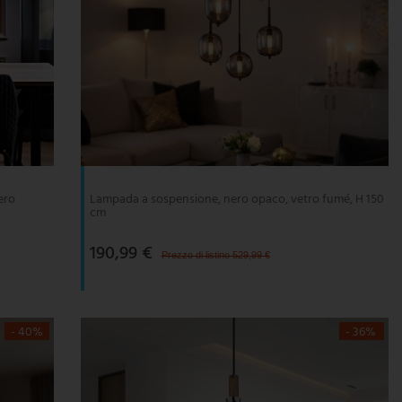
ero
Lampada a sospensione, nero opaco, vetro fumé, H 150
cm
190,99 €
Prezzo di listino 529,99 €
- 40%
- 36%