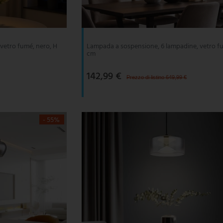
vetro fumé, nero, H
Lampada a sospensione, 6 lampadine, vetro f
cm
142,99 €
Prezzo di listino 649,99 €
- 55%