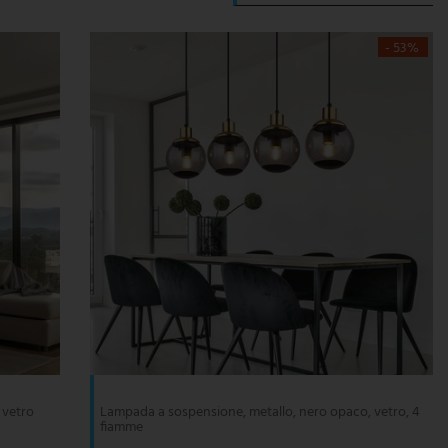
- 53%
 vetro
Lampada a sospensione, metallo, nero opaco, vetro, 4
fiamme