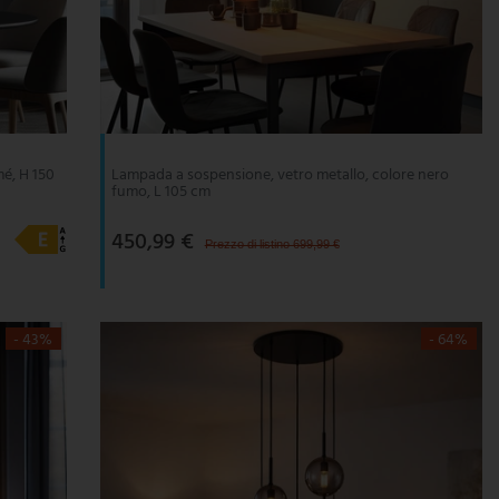
é, H 150
Lampada a sospensione, vetro metallo, colore nero
fumo, L 105 cm
450,99 €
Prezzo di listino 699,99 €
- 43%
- 64%