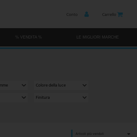
Conto
Carrello
% VENDITA %
LE MIGLIORI MARCHE
amme
Colore della luce
Finitura