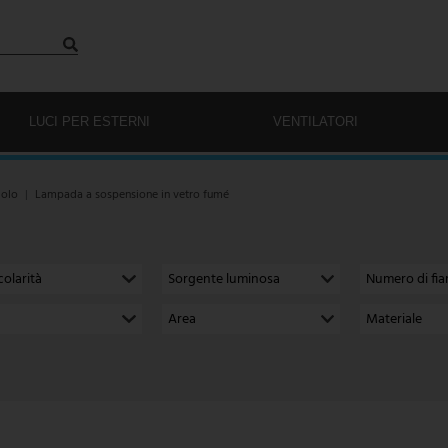
LUCI PER ESTERNI
VENTILATORI
dolo
Lampada a sospensione in vetro fumé
colarità
Sorgente luminosa
Numero di fi
Area
Materiale