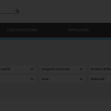
LUCI PER ESTERNI
VENTILATORI
colarità
Sorgente luminosa
Numero di fi
Area
Materiale