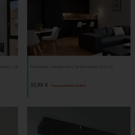
obili, L 56
Plafoniera, metallo nero, faretti mobili, H 13 cm
33,99 €
Prezzo di listino 39,99 €