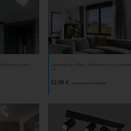
lo bianco, faretti
Lampada da soffitto, 4 fiamme, nichel, faretti m
cm
52,99 €
Prezzo di listino 79,99 €