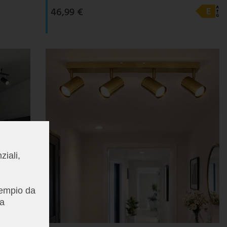
46,99 €
ziali,
esempio da
la