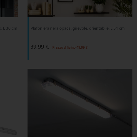
o, L 30 cm
Plafoniera nera opaca, girevole, orientabile, L 54 cm
39,99 €
Prezzo di listino 49,99 €