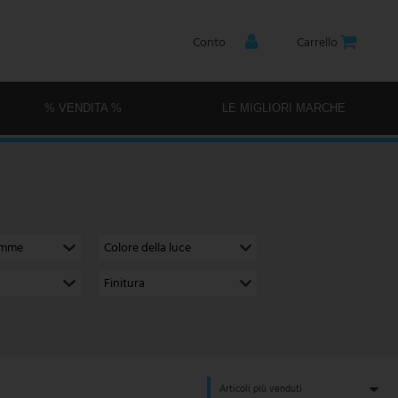
Conto
Carrello
% VENDITA %
LE MIGLIORI MARCHE
amme
Colore della luce
Finitura