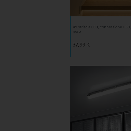
V-TAC
Wofi Leuchten
4x striscia LED, connessione USB, 
nero
37,99 €