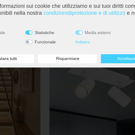
nformazioni sui cookie che utilizziamo e sui tuoi diritti co
m, 6500K bianco
Plafoniera, faretti mobili, nero opaco, L 180 c
nibili nella nostra
condizioni­di­protezione e di utilizzo
e n
87,99 €
ale
Statistiche
Media esterni
Funzionale
Indietro
utare tutti
Risparmiare
Accettare 