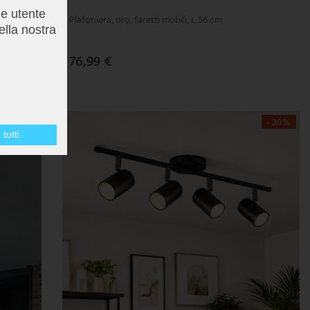
me utente
m
Plafoniera, oro, faretti mobili, L 56 cm
ella nostra
76,99 €
- 8%
- 20%
tutti