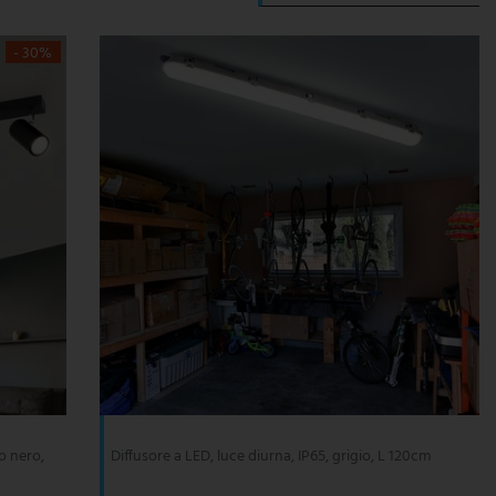
- 30%
o nero,
Diffusore a LED, luce diurna, IP65, grigio, L 120cm