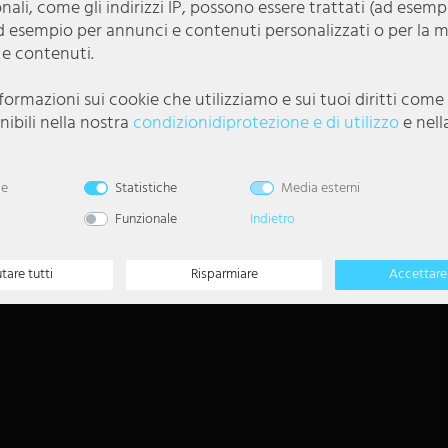
onali, come gli indirizzi IP, possono essere trattati (ad esem
Seguiteci su
d esempio per annunci e contenuti personalizzati o per la 
 e contenuti.
Newsletter
nformazioni sui cookie che utilizziamo e sui tuoi diritti com
ibili nella nostra
condizioni­di­protezione e di utilizzo
e nell
5
Buono di 5 EUR per la
registrazione alla
newsletter
le
Statistiche
Media esterni
Funzionale
Indietro
Annullare l'ordine
utare tutti
Risparmiare
Accettare 