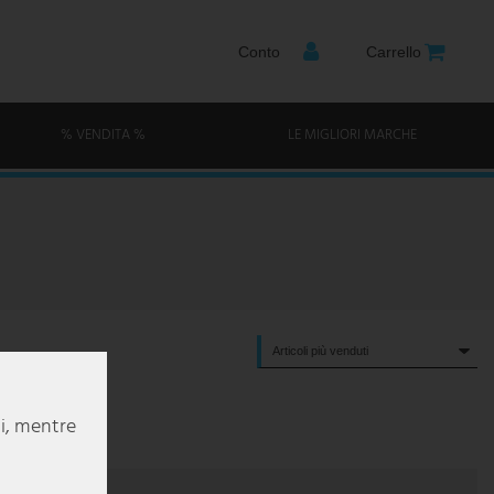
Conto
Carrello
% VENDITA %
LE MIGLIORI MARCHE
li, mentre