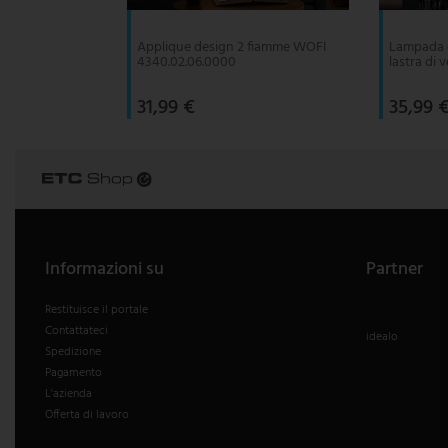
Applique design 2 fiamme WOFI
Lampada d
4340.02.06.0000
lastra di v
31,99 €
35,99 
Informazioni su
Partner
Restituisce il portale
Contattateci
idealo
Spedizione
Pagamento
L'azienda
Offerta di lavoro