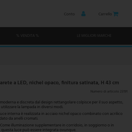
Conto
Carrello
% VENDITA %
LE MIGLIORI MARCHE
ete a LED, nichel opaco, finitura satinata, H 43 cm
Numero di articolo
23191
moderna e discreta dal design rettangolare colpisce per il suo aspetto,
utilizzare la lampada in diversi modi.
uce interna è realizzata in acciaio nichel opaco combinato con acrilico
dato da anelli cromati.
ome illuminazione supplementare in corridoio, in soggiorno o in
, questa luce può essere integrata ovunque.