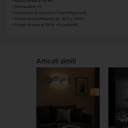
• Resa cromatica: 80 Ra
• Dimmerabile: no
V-TAC
• Contenuto di mercurio: 0 mg (milligrammi)
• Temperatura ambiente: da -20°C a +40C°
Wofi Leuchten
• Tempo di avvio al 100%: <1s (secondi)
Articoli simili