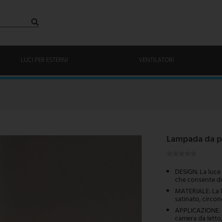
LUCI PER ESTERNI
VENTILATORI
Lampada da par
DESIGN: La luce 
che consente di 
MATERIALE: La l
satinato, circon
APPLICAZIONE: C
camera da letto