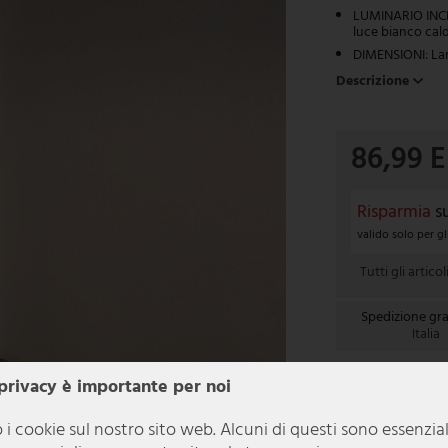
LUMINARIO INCLU
luce bianco cal
DIMENSIONI: Lar
Descrizione
86,99 
Risparmia
s
valido solo per gl
Tutti gli artico
Spedizione gra
Italia
In 1-3 giorni 
 privacy è importante per noi
 i cookie sul nostro sito web. Alcuni di questi sono essenzia