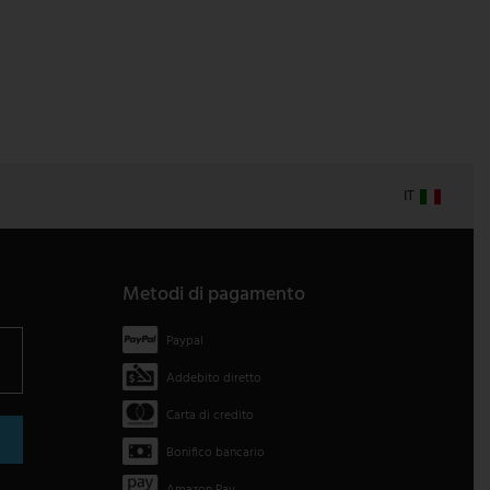
IT
Metodi di pagamento
Paypal
Addebito diretto
Carta di credito
Bonifico bancario