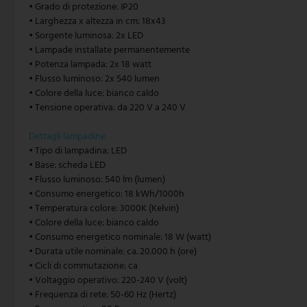
• Grado di protezione: IP20
• Larghezza x altezza in cm: 18x43
Lampada a sospensione vintage
Paulmann
• Sorgente luminosa: 2x LED
• Lampade installate permanentemente
Lampada a sospensione bianca
Philips lampade
• Potenza lampada: 2x 18 watt
• Flusso luminoso: 2x 540 lumen
Lampada a sospensione a carrucola
Rabalux
• Colore della luce: bianco caldo
• Tensione operativa: da 220 V a 240 V
Reality Leuchten
Dettagli lampadine
Searchlight lampade
• Tipo di lampadina: LED
• Base: scheda LED
Sigor
• Flusso luminoso: 540 lm (lumen)
• Consumo energetico: 18 kWh/1000h
• Temperatura colore: 3000K (Kelvin)
Sollux
• Colore della luce: bianco caldo
• Consumo energetico nominale: 18 W (watt)
Spot Light lampade
• Durata utile nominale: ca. 20.000 h (ore)
• Cicli di commutazione: ca
Steinhauer lampade
• Voltaggio operativo: 220-240 V (volt)
• Frequenza di rete: 50-60 Hz (Hertz)
Trio Leuchten