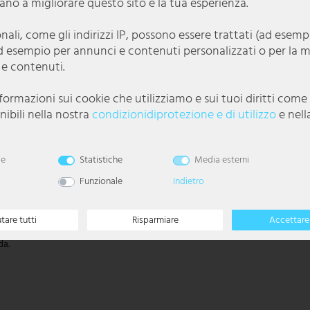
utano a migliorare questo sito e la tua esperienza.
onali, come gli indirizzi IP, possono essere trattati (ad esem
d esempio per annunci e contenuti personalizzati o per la 
 e contenuti.
nformazioni sui cookie che utilizziamo e sui tuoi diritti com
ibili nella nostra
condizioni­di­protezione e di utilizzo
e nell
le
Statistiche
Media esterni
Funzionale
Indietro
ta IP20. Il design semplice ma elegante può essere perfettamente integrato in
utare tutti
Risparmiare
Accettare 
da.