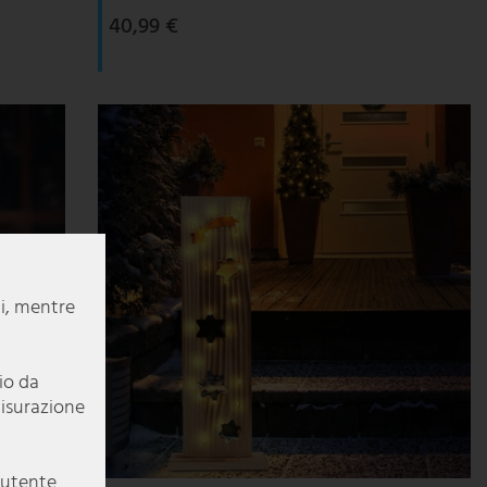
40,99 €
li, mentre
pio da
misurazione
e utente