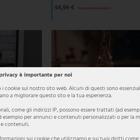
44,99 €
Prezzo di listino 69,99 €
 privacy è importante per noi
 i cookie sul nostro sito web. Alcuni di questi sono essenzia
utano a migliorare questo sito e la tua esperienza.
onali, come gli indirizzi IP, possono essere trattati (ad esem
d esempio per annunci e contenuti personalizzati o per la 
 e contenuti.
nformazioni sui cookie che utilizziamo e sui tuoi diritti com