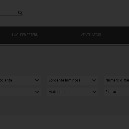
LUCI PER ESTERNI
VENTILATORI
colarità
Sorgente luminosa
Numero di fi
Materiale
Finitura