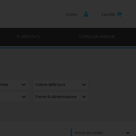
Conto
Carrello
% VENDITA %
LE MIGLIORI MARCHE
amme
Colore della luce
Fonte di alimentazione