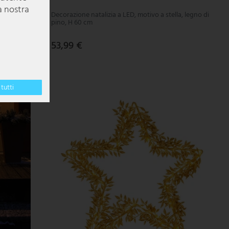
a nostra
Decorazione natalizia a LED, motivo a stella, legno di
pino, H 60 cm
53,99 €
tutti