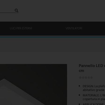
LUCI PER ESTERNI
VENTILATORI
Pannello LED d
cm
DESIGN: La plaf
abitativo grazi
MATERIALE: L'ill
copertura in pla
APPLICAZIONE: I