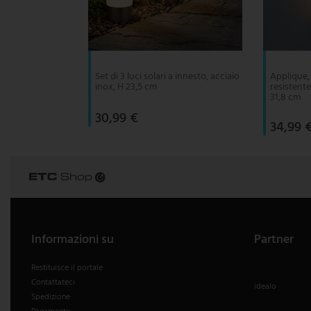
Set di 3 luci solari a innesto, acciaio
Applique, 
inox, H 23,5 cm
resistente
31,8 cm
30,99 €
34,99 
Informazioni su
Partner
Restituisce il portale
Contattateci
idealo
Spedizione