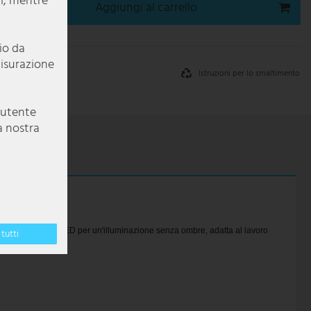
li, mentre
Aggiungi al carrello
pio da
misurazione
Istruzioni per lo smaltimento
e utente
a nostra
 watt.
Pannello LED per un'illuminazione senza ombre, adatta al lavoro
tutti