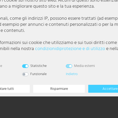
 i cookie sul nostro sito web. Alcuni di questi sono essenzia
utano a migliorare questo sito e la tua esperienza.
onali, come gli indirizzi IP, possono essere trattati (ad esem
d esempio per annunci e contenuti personalizzati o per la 
 e contenuti.
nformazioni sui cookie che utilizziamo e sui tuoi diritti com
ibili nella nostra
condizioni­di­protezione e di utilizzo
e nell
le
Statistiche
Media esterni
Funzionale
Indietro
é nell'articolo è già integrata una potente lampada a LED con incredibili 18
utare tutti
Risparmiare
Accettare 
oro piacevole e senza fatica.