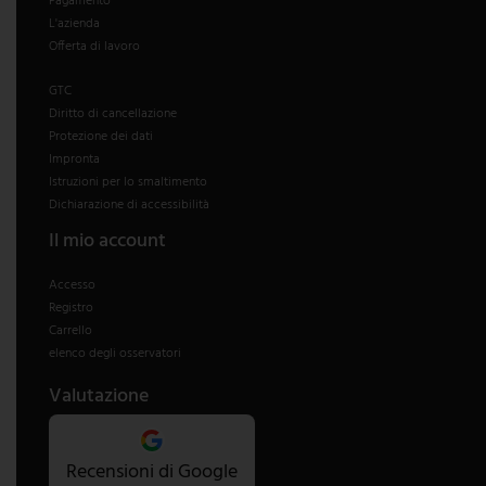
Pagamento
L'azienda
Offerta di lavoro
GTC
Diritto di cancellazione
Protezione dei dati
Impronta
Istruzioni per lo smaltimento
Dichiarazione di accessibilità
Il mio account
Accesso
Registro
Carrello
elenco degli osservatori
Valutazione
Recensioni di Google