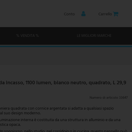
Conto
Carrello
% VENDITA %
LE MIGLIORI MARCHE
a incasso, 1100 lumen, bianco neutro, quadrato, L 29,9
Numero di articolo
33647
oniera quadrata con cornice argentata si adatta a qualsiasi spazio
e al suo design moderno.
uminazione interna è costituita da una struttura in alluminio e da una
stica opaca.
n soggiorno, nello studio, nel corridoio o in cucina, questo pannello può