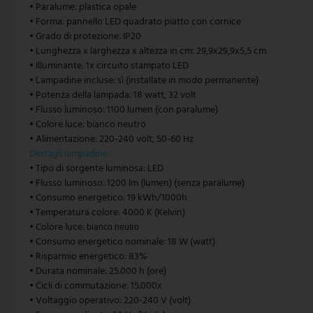
• Paralume: plastica opale
• Forma: pannello LED quadrato piatto con cornice
Lampada a sospensione vintage
Paulmann
• Grado di protezione: IP20
• Lunghezza x larghezza x altezza in cm: 29,9x29,9x5,5 cm
Lampada a sospensione bianca
Philips lampade
• Illuminante: 1x circuito stampato LED
• Lampadine incluse: sì (installate in modo permanente)
Lampada a sospensione a carrucola
Rabalux
• Potenza della lampada: 18 watt, 32 volt
• Flusso luminoso: 1100 lumen (con paralume)
Reality Leuchten
• Colore luce: bianco neutro
• Alimentazione: 220-240 volt, 50-60 Hz
Searchlight lampade
Dettagli lampadine
• Tipo di sorgente luminosa: LED
Sigor
• Flusso luminoso: 1200 lm (lumen) (senza paralume)
• Consumo energetico: 19 kWh/1000h
• Temperatura colore: 4000 K (Kelvin)
Sollux
• Colore luce:
bianco neutro
• Consumo energetico nominale: 18 W (watt)
Spot Light lampade
• Risparmio energetico: 83%
• Durata nominale: 25.000 h (ore)
Steinhauer lampade
• Cicli di commutazione: 15.000x
• Voltaggio operativo: 220-240 V (volt)
Trio Leuchten