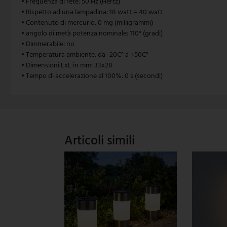
• Frequenza di rete: 50 Hz (Hertz)
• Rispetto ad una lampadina: 18 watt = 40 watt
V-TAC
• Contenuto di mercurio: 0 mg (milligrammi)
• angolo di metà potenza nominale: 110° (gradi)
Wofi Leuchten
• Dimmerabile: no
• Temperatura ambiente: da -20C° a +50C°
• Dimensioni LxL in mm: 33x28
• Tempo di accelerazione al 100%: 0 s (secondi)
Articoli simili