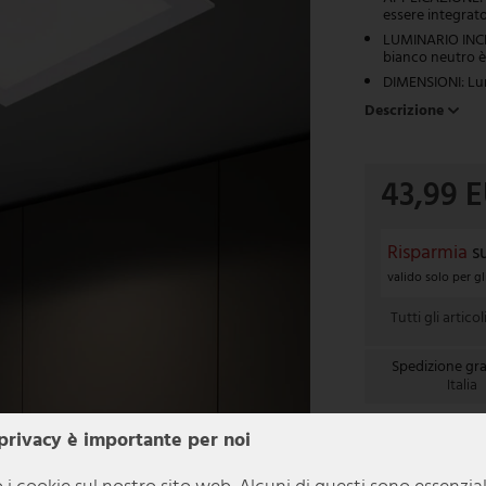
essere integrat
LUMINARIO INCL
bianco neutro è
DIMENSIONI: Lung
Descrizione
43,99 
Risparmia
s
valido solo per gl
Tutti gli artico
Spedizione gra
Italia
In 1-3 giorni 
 privacy è importante per noi