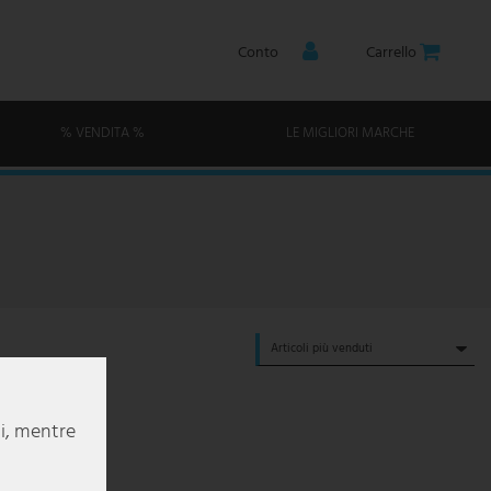
Conto
Carrello
% VENDITA %
LE MIGLIORI MARCHE
li, mentre