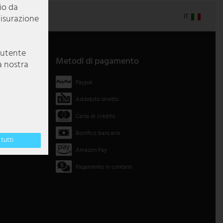
pio da
IT
misurazione
e utente
Metodi di pagamento
a nostra
Paypal
Addebito diretto
Carta di credito
Bonifico bancario
tutti
Amazon Pay
Pagamento in contanti