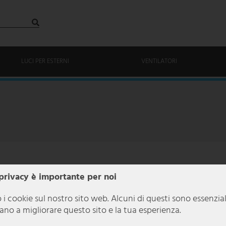
LUCI PER ESTERNI
VENTILATORI
 privacy è importante per noi
 i cookie sul nostro sito web. Alcuni di questi sono essenzia
utano a migliorare questo sito e la tua esperienza.