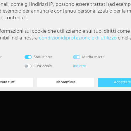
onali, come gli indirizzi IP, possono essere trattati (ad esem
Seguiteci su
d esempio per annunci e contenuti personalizzati o per la 
 e contenuti.
nformazioni sui cookie che utilizziamo e sui tuoi diritti com
Newsletter
ibili nella nostra
condizioni­di­protezione e di utilizzo
e nell
5
Buono di 5 EUR per la
registrazione alla
le
Statistiche
Media esterni
newsletter
Funzionale
Indietro
Annullare l'ordine
utare tutti
Risparmiare
Accettare 